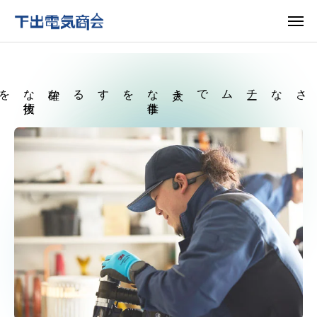
未来をつなぐ
電気のプロフェッショナル
確かな
技術
を、
一流
をする
大きな
仕事
ムで